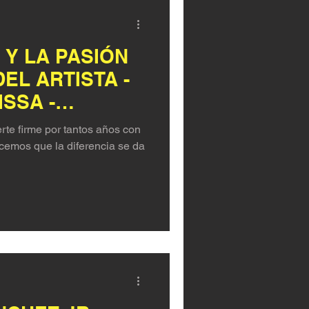
 Y LA PASIÓN
EL ARTISTA -
ISSA -
OS
e firme por tantos años con
emos que la diferencia se da