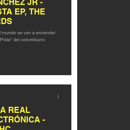
CHEZ JR -
TA EP, THE
RDS
 el mundo se van a encender
Pista" del colombiano
.
LA REAL
CTRÓNICA -
THC