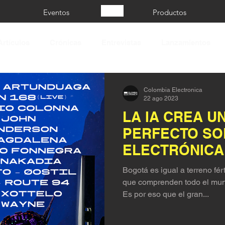
Eventos
Productos
Artículos
Crónicas
Entrevistas
Lanzamientos
Colombia Electronica
22 ago 2023
LA IA CREA U
PERFECTO SO
ELECTRÓNICA 
FESTIVAL
Bogotá es igual a terreno fér
que comprenden todo el mund
Es por eso que el gran...