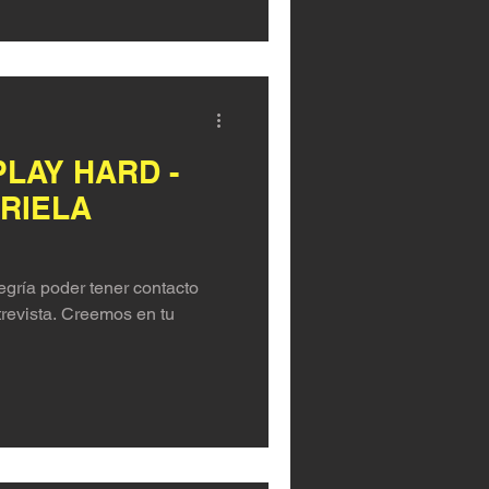
LAY HARD -
RIELA
egría poder tener contacto
trevista. Creemos en tu