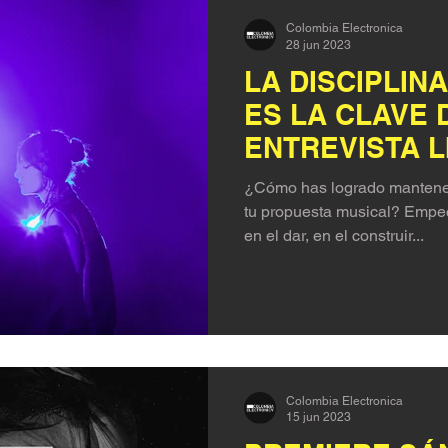
Colombia Electronica
28 jun 2023
LA DISCIPLINA
ES LA CLAVE D
ENTREVISTA L
CRITICAL CHA
¿Cómo has logrado mantenert
tu propuesta musical? Empec
en el dar, en el construir...
Colombia Electronica
15 jun 2023