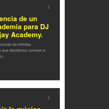
iencia de un
ademia para DJ
ejay Academy.
mundo de infinitas
to que decidimos conocer e
...