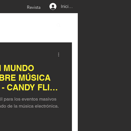
Iniciar sesión
Revista
N MUNDO
BRE MÚSICA
- CANDY FLIP
til para los eventos masivos
o de la música electrónica.