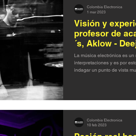
Colombia Electronica
1 mar 2023
Visión y exper
profesor de ac
´s, Aklow - De
La música electrónica es un 
interpretaciones y es por es
indagar un punto de vista muy
Colombia Electronica
10 feb 2023