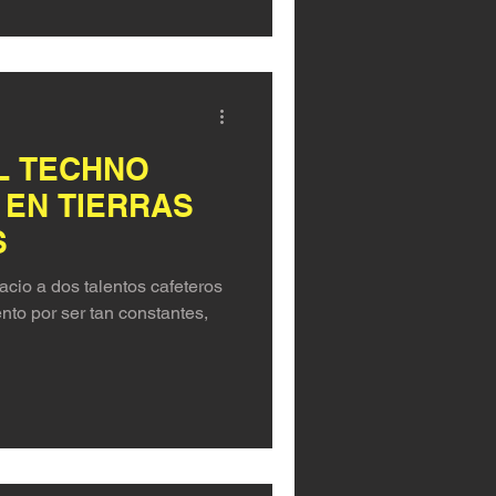
L TECHNO
 EN TIERRAS
S
cio a dos talentos cafeteros
to por ser tan constantes,