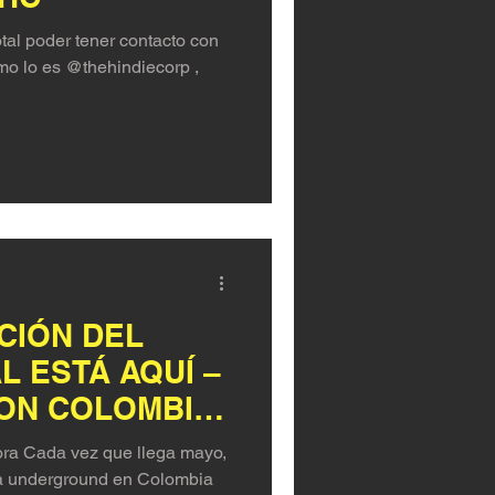
otal poder tener contacto con
mo lo es @thehindiecorp ,
CIÓN DEL
L ESTÁ AQUÍ –
ON COLOMBIA
.
lora Cada vez que llega mayo,
ca underground en Colombia