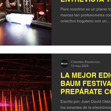
Para nosotros es un placer t
marcas tan profesionales co
colectivo bogotano con un...
Colombia Electronica
15 may 2023
LA MEJOR EDI
BAUM FESTIVA
PREPÁRATE C
ELECTRÓNICA
Escrito por: Juan David Otá
los amantes de la electróni