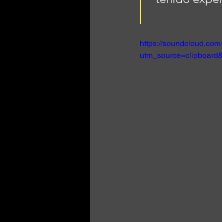
https://soundcloud.com
utm_source=clipboard