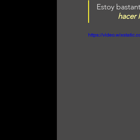
Estoy bastant
hacer 
https://video.wixstat