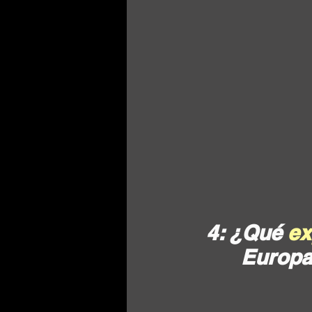
4: ¿Qué 
ex
Europa