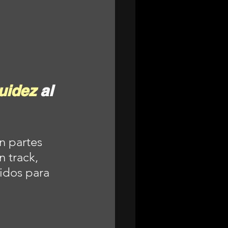
luidez
 al 
n partes 
 track, 
nidos para 