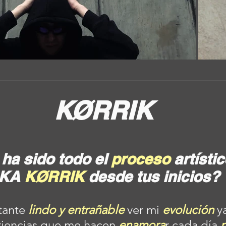
KØRRIK
ha sido todo el 
proceso 
artístic
KA 
KØRRIK
 desde tus inicios?
tante 
lindo y entrañable
 ver mi 
evolución
 y
riencias que me hacen 
enamora
r cada día 
m