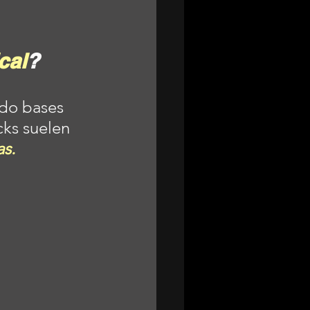
cal
?
do bases 
cks suelen 
s.