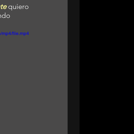
te
 quiero 
undo
/mp4/file.mp4