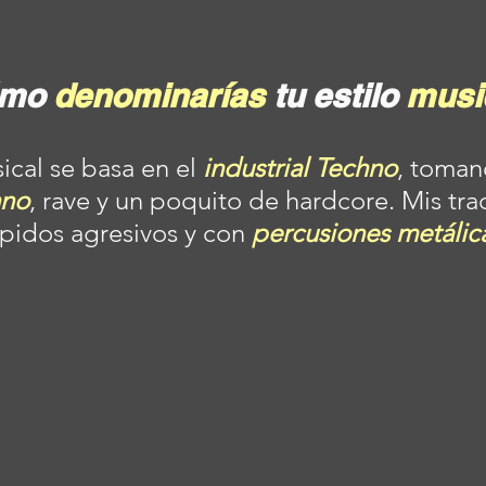
ómo 
denominarías 
tu estilo 
musi
ical se basa en el 
industrial Techno
, toman
hno
, rave y un poquito de hardcore. Mis tra
ápidos agresivos y con 
percusiones metálica