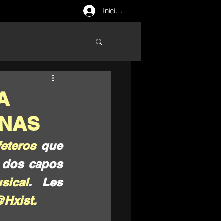
Iniciar sesión
A
ANAS
feteros
 que 
 dos capos 
sical
.  Les 
Hxist.