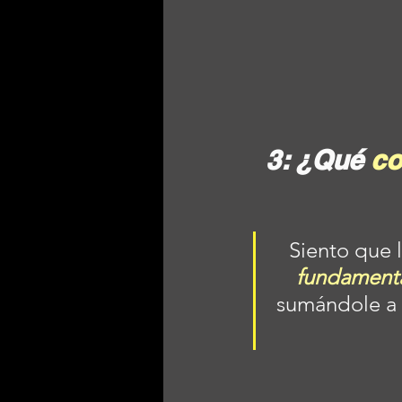
3: ¿Qué 
co
Siento que l
fundamenta
sumándole a e