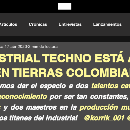
Artículos
Crónicas
Entrevistas
Lanzamientos
ca
17 abr 2023
2 min de lectura
STRIAL TECHNO ESTÁ 
EN TIERRAS COLOMBI
mos dar el espacio a dos 
talentos ca
econocimiento
 por ser tan constantes,
s
 y dos maestros en la 
producción mu
 titanes del Industrial   
@korrik_001 @