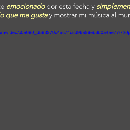
e 
emocionado 
por esta fecha y 
simplemen
lo que me gusta
 y mostrar mi música al m
ic.com/video/c0a080_d583270c4ac74ccd96e28eb650a4ae77/720p