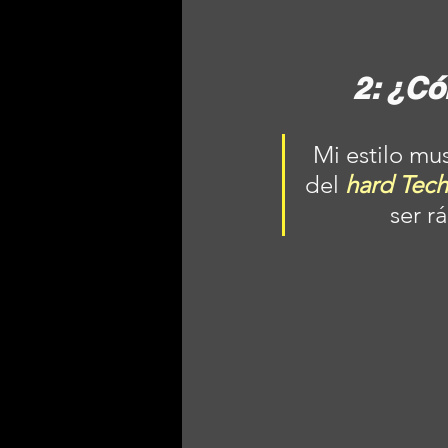
2: ¿C
Mi estilo mus
del 
hard Tec
ser r