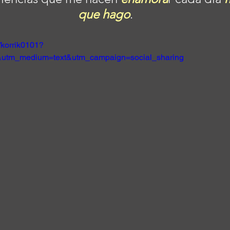
que hago
.
/korrik0101?
&utm_medium=text&utm_campaign=social_sharing