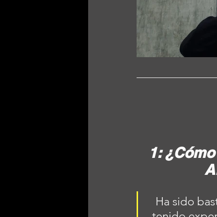
1: ¿Cómo 
A
Ha sido bas
tenido expe