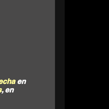
fecha
 en 
s
, en 