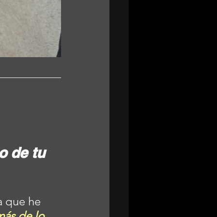
o de tu 
a que he 
ás de lo 