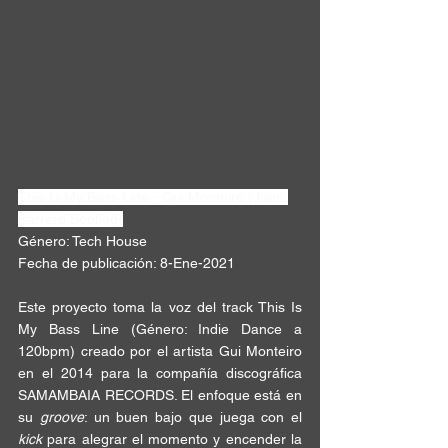
This Is My Bass Line - Gui Monteiro (
Juan 
Barrero Bootleg
)
Género: 
Tech
 House
Fecha de publicación: 
8
-Ene-
2021
Este 
proyecto
 toma la voz del track 
This Is 
My Bass Line
 (Género: Indie Dance a 
120bpm
) creado por el artista 
Gui Monteiro
en el 2014 para la compañía discográfica 
SAMAMBAIA RECORDS
. El enfoque está en 
su 
groove
: un buen bajo que juega con el 
kick
 para alegrar el momento y encender la 