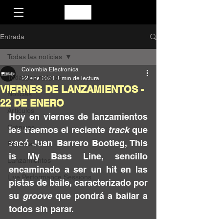
Entrada
Todas las noticias
Colombia Electronica
Todas las noticias
22 ene 2021
1 min de lectura
VIERNES DE LANZAMIENTOS -
Noticias
22 DE ENERO
Artículos
Hoy en viernes de lanzamientos 
Crónicas
les traemos el reciente 
track
 que 
sacó 
Juan Barrero Bootleg
, 
This 
Entrevistas
is My Bass Line
, sencillo 
Lanzamientos
encaminado a ser un hit en las 
Live Performance Sessions
pistas de baile, caracterizado por 
su 
groove
 que pondrá a bailar a 
todos
 sin 
parar
.