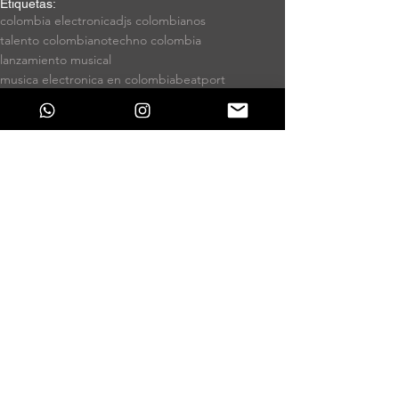
Etiquetas:
colombia electronica
djs colombianos
talento colombiano
techno colombia
lanzamiento musical
musica electronica en colombia
beatport
produccion musical
tech house colombia
wav
Lanzamientos
Ver todo
Entradas recientes