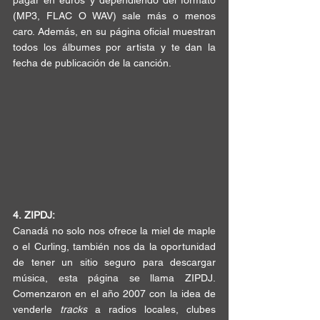
pagar en euros
 y dependiendo del formato 
(
MP3, FLAC O WAV
) sale más o menos 
caro. Además, en su página oficial muestran 
todos los álbumes
 por artista y te 
dan la 
fecha de publicación
 de la canción.
4.
ZIPDJ:
Canadá no solo nos ofrece la 
miel de maple 
o el Curling
, también nos da la 
oportunidad
de tener un 
sitio seguro
 para descargar 
música, esta página se llama ZIPDJ. 
Comenzaron en el año 2007 con la idea de 
venderle 
tracks 
a radios locales
, 
clubes 