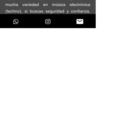
mucha variedad 
en música electrónica 
(techno), si buscas
 seguridad
 y confianza, 
Apple Music es tu mejor opción.
10.
JUNO RECORDS & JUNO 
DOWNLOADS
Juno records comenzó su 
larga trayectoria
siendo una plataforma en internet a finales 
de los 90s, donde simplemente mostraban 
algunas 
canciones
 de la época, pero un año 
después, en 
1997
, Juno decidió monetizar 
esas canciones y desde entonces nos ha 