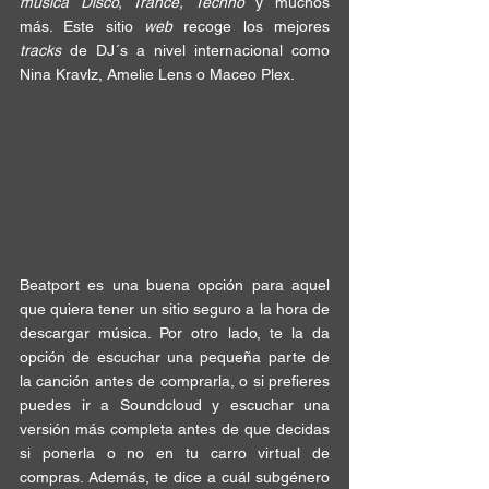
música Disco, Trance, Techno
 y muchos 
más. Este sitio 
web 
recoge los mejores 
tracks 
de DJ´s a nivel internacional como
Nina Kravlz
, 
Amelie Lens
 o 
Maceo Plex
.
Beatport
 es una buena opción para aquel 
que quiera tener un 
sitio seguro
 a la hora de 
descargar música. Por otro lado, te la da 
opción de escuchar
 una pequeña parte de 
la canción 
antes de comprarla
, o si prefieres 
puedes ir a 
Soundcloud
 y escuchar una 
versión más completa antes de que 
decidas
si ponerla o no en tu carro virtual de 
compras. Además, te dice a cuál subgénero 