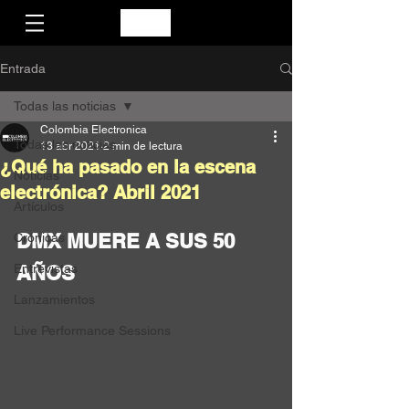
Entrada
Todas las noticias
Colombia Electronica
Todas las noticias
13 abr 2021
2 min de lectura
¿Qué ha pasado en la escena
Noticias
electrónica? Abril 2021
Artículos
DMX MUERE A SUS 50 
Crónicas
Entrevistas
AÑOS 
Lanzamientos
Live Performance Sessions