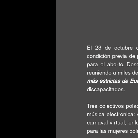
El 23 de octubre 
condición previa de 
para el aborto. Des
reuniendo a miles d
más estrictas de Eu
discapacitados.
Tres colectivos pola
música electrónica: 
carnaval virtual, enf
para las mujeres pol