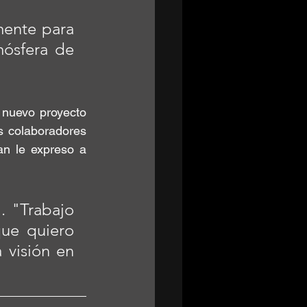
mente para 
ósfera de 
 nuevo proyecto 
s colaboradores 
n le expreso a 
 "Trabajo 
ue quiero 
 visión en 