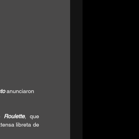
to
 anunciaron 
o 
Roulette
, que 
ensa libreta de 