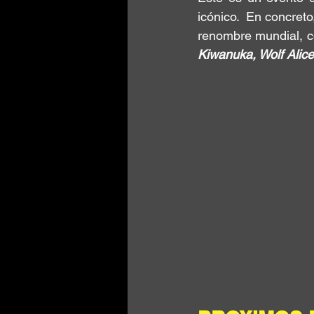
icónico.  En concreto
renombre mundial, 
Kiwanuka, Wolf Alice