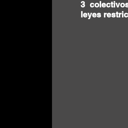
3 colectivo
leyes restri