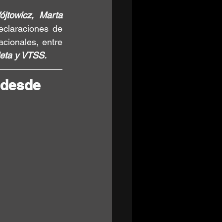
jtowicz, Marta 
claraciones de 
cionales, entre 
leta y VTSS.
 desde 