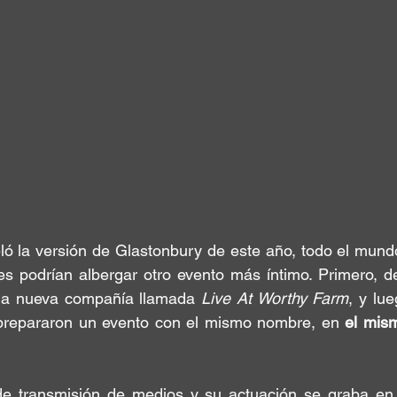
ló
 la versión de
 Glastonbury
 de este año, todo el mund
es podrían albergar otro evento más íntimo. Primero, d
una nueva compañía llamada
 Live At Worthy Farm
, y lu
prepararon un evento con el mismo nombre, en
 el mis
e transmisión de medios y su actuación se graba en 