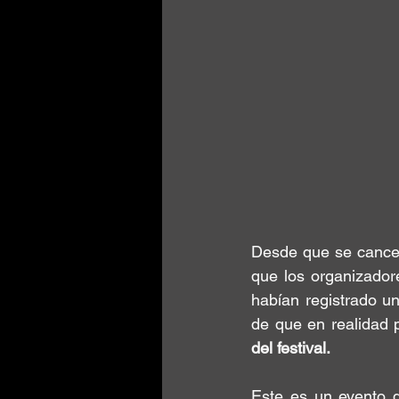
Desde que 
se cance
que los organizador
habían registrado 
de que en realidad 
del festival.
Este es un evento d