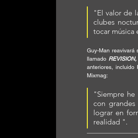
"El valor de 
clubes noctur
tocar música 
Guy-Man reavivará 
llamado 
REVISION,
anteriores, incluido 
Mixmag: 
"Siempre he 
con grandes 
lograr en for
realidad ".