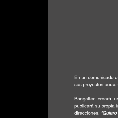
En un comunicado ofi
sus proyectos perso
Bangalter creará u
publicará su propia 
direcciones. 
"Quiero 