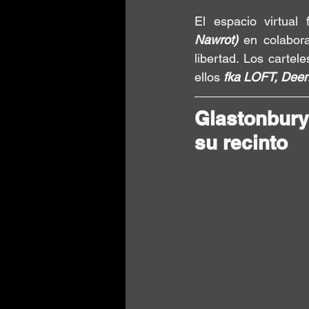
El espacio virtual
Nawrot)
 en colabor
libertad. Los cartel
ellos 
fka LOFT, Deen
Glastonbury
su recinto