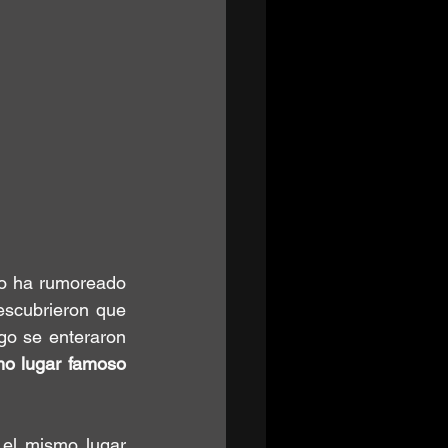
o ha rumoreado 
escubrieron que 
ego se enteraron 
mo lugar famoso 
el mismo lugar 