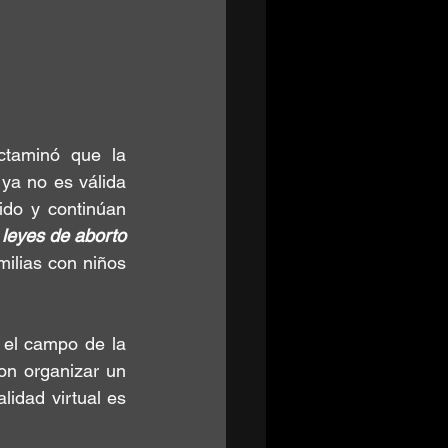
ctaminó que la 
ya no es válida 
ido
 y continúan 
leyes de aborto 
milias con niños 
 el campo de la 
on organizar un 
lidad virtual es 