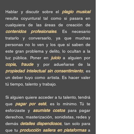
Hablar y discutir sobre el
 plagio musical
resulta coyuntural tal como si pasara en 
cualquiera de las áreas de creación de 
contenidos profesionales
. Es necesario 
tratarlo y conversarlo, ya que muchas 
personas no lo ven y los que sí saben de 
este gran problema y delito, lo ocultan a la 
luz pública. Poner en
 juicio
 a alguien por 
copia, fraude
 y por adueñarse de la 
propiedad intelectual sin consentimiento
, es 
un deber tuyo como artista. Es hacer valer 
tú tiempo, talento y trabajo. 
Si alguien quiere acceder a tu talento, tendrá 
que 
pagar por esté
, es lo mínimo. Tú te 
esforzaste y 
asumiste costos
 para pagar 
derechos, masterización, sonidistas, redes y 
demás 
detalles dispendiosos
, tan solo para 
que tu 
producción saliera en plataformas
 a 