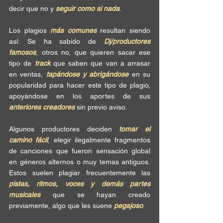
decir que no y 
seguir como si nada
.  
Los plagios 
más comunes
 resultan siendo 
así: Se ha sabido de 
Dj/productores 
famosos
, otros no, que quieren sacar ese 
tipo de 
track
 que saben que van a arrasar 
en ventas, 
tapándose y abrigándose
 en su 
popularidad para hacer este tipo de plagio, 
apoyándose en los aportes de sus 
anteriores creadores
 sin previo aviso.
Algunos productores deciden 
tomar el 
camino fácil
, elegir ilegalmente fragmentos 
de canciones que fueron sensación global 
en géneros alternos o muy temas antiguos.  
Estos suelen plagiar frecuentemente las 
pistas, ritmos, voces y demás partes 
musicales
 que se hayan creado 
previamente, algo que les suene 
pegajoso
.