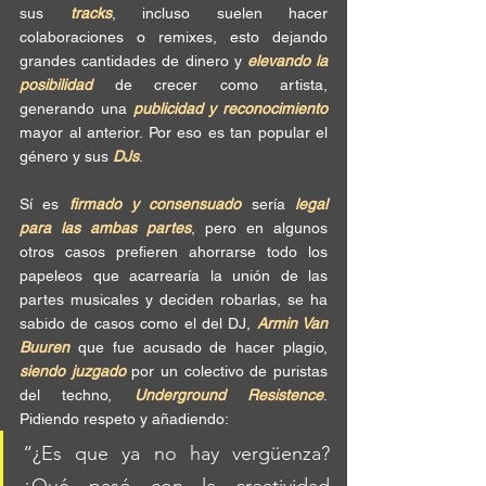
sus 
tracks
, incluso suelen hacer 
colaboraciones o remixes, esto dejando 
grandes cantidades de dinero y 
elevando la 
posibilidad
 de crecer como artista, 
generando una 
publicidad y reconocimiento
mayor al anterior. Por eso es tan popular el 
género y sus 
DJs
.
Sí es
 firmado y consensuado
 sería 
legal 
para las ambas partes
, pero en algunos 
otros casos prefieren ahorrarse todo los 
papeleos que acarrearía la unión de las 
partes musicales y deciden robarlas, se ha 
sabido de casos como el del DJ, 
Armin Van 
Buuren
 que fue acusado de hacer plagio, 
siendo juzgado 
por un colectivo de puristas 
del techno, 
Underground Resistence
. 
Pidiendo respeto y añadiendo:
“¿Es que ya no hay vergüenza? 
¿Qué pasó con la creatividad 