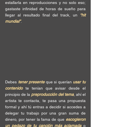
estallarla en reproducciones y no solo eso; 
gastaste infinidad de horas de sueño para 
llegar al resultado final del track, un 
“hit 
mundial”
.
Debes 
tener presente
 que si querían 
usar tu 
contenido
 te tenían que avisar desde el 
principio de la 
preproducción del tema
, ahí el 
artista te contacta, te pasa una propuesta 
formal y ahí tú entras a decidir si accedes a 
delegar tu trabajo por una gran suma de 
dinero, por tener la fama de que 
escogieron 
un pedazo de tu canción más aclamada
 o 