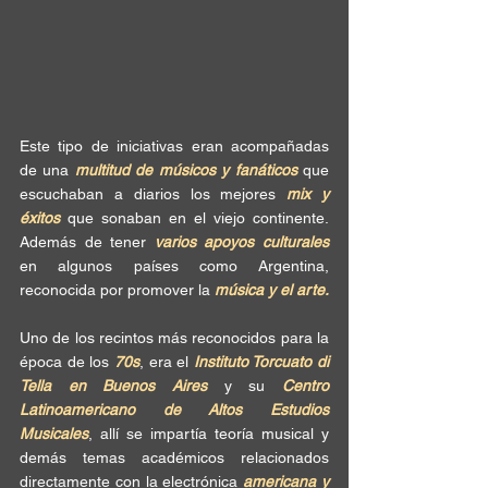
Este tipo de iniciativas eran acompañadas 
de una 
multitud de músicos y fanáticos
 que 
escuchaban a diarios los mejores 
mix y 
éxitos
 que sonaban en el viejo continente. 
Además de tener 
varios apoyos culturales
en algunos países como Argentina, 
reconocida por promover la 
música y el arte. 
Uno de los recintos más reconocidos para la 
época de los 
70s
, era el 
Instituto Torcuato di 
Tella en Buenos Aires
 y su 
Centro 
Latinoamericano de Altos Estudios 
Musicales
, allí se impartía teoría musical y 
demás temas académicos relacionados 
directamente con la electrónica 
americana y 