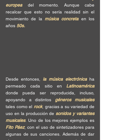
europea
 del momento. Aunque cabe 
recalcar que esto no sería realidad sin el 
movimiento de la 
música concreta
 en los 
años 
50s.
Desde entonces, 
la música electrónica
 ha 
permeado cada sitio en 
Latinoamérica
donde pueda ser reproducida, incluso, 
apoyando a distintos 
géneros musicales
tales como el 
rock
, gracias a su variedad de 
uso en la producción de 
sonidos y variantes 
musicales
. Uno de los mejores ejemplos es 
Fito Páez
, con el uso de sintetizadores para 
algunas de sus canciones. Además de dar 