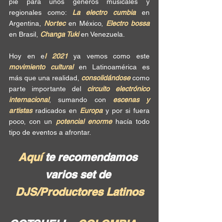
pie para unos géneros musicales y 
regionales como: 
La electro cumbia
 en 
Argentina, 
Nortec
 en México, 
Electro bossa
en Brasil, 
Changa Tuki
 en Venezuela.
Hoy en e
l 2021
 ya vemos como este 
movimiento cultural
 en Latinoamérica es 
más que una realidad, 
consolidándose
 como 
parte importante del 
circuito electrónico 
internacional
, sumando con 
escenas y 
artistas
 radicados en 
Europa
 y por si fuera 
poco, con un 
potencial enorme
 hacía todo 
tipo de eventos a afrontar. 
Aquí 
te recomendamos 
varios set de 
DJS/Productores Latinos