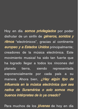
Hoy en día
 somos privilegiados
 por poder 
disfrutar de un sinfín de 
géneros, sonidos y 
ritmos
 “electrónicos”, gracias al continente
europeo y a Estados Unidos 
principalmente; 
creadores de la música electrónica. Este 
movimiento musical ha sido tan fuerte que 
ha logrado llegar a todos los rincones del 
planeta tierra, siendo representada 
exponencialmente por cada país a su 
manera. Ahora bien, 
¿Hay algún tipo de 
influencia en la música electrónica que sea 
nativa de Suramérica o solo somos muy 
buenos intérpretes de lo ya creado? 
Para muchos de los 
jóvenes 
de hoy en día 