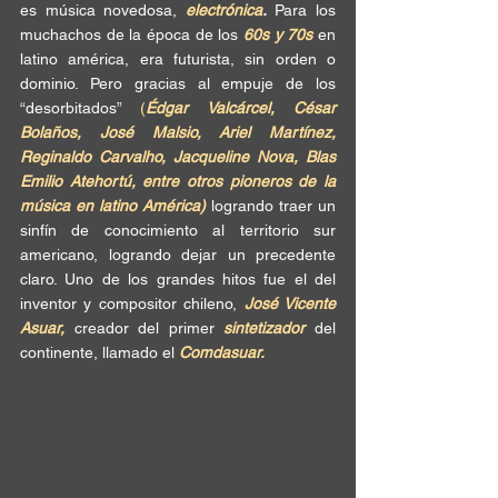
es música novedosa, 
electrónica
.
 Para los 
muchachos de la época de los 
60s y 70s 
en 
latino américa, era futurista, sin orden o 
dominio. Pero gracias al empuje de los 
“desorbitados” 
(
Édgar Valcárcel, César 
Bolaños, José Malsio, Ariel Martínez, 
Reginaldo Carvalho, Jacqueline Nova, Blas 
Emilio Atehortú, entre otros pioneros de la 
música en latino América)
 logrando traer un 
sinfín de conocimiento al territorio sur 
americano, logrando dejar un precedente 
claro. Uno de los grandes hitos fue el del 
inventor y compositor chileno, 
José Vicente 
Asuar,
 creador del primer 
sintetizador
 del 
continente, llamado el 
Comdasuar.