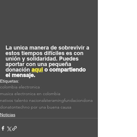
La unica manera de sobrevivir a 
estos tiempos difíciles es con 
unión y solidaridad. Puedes 
aportar con una pequeña 
donación 
aqui
 o compartiendo 
el mensaje.
Etiquetas:
colombia electronica
musica electronica en colombia
nativos talento nacional
steraming
fundacion
dona
donaton
techno por una buena causa
Noticias