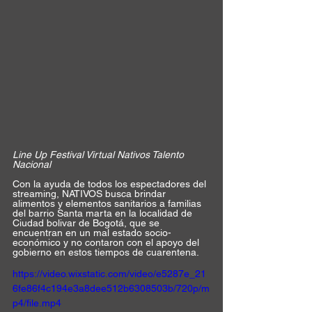
Line Up Festival Virtual Nativos Talento 
Nacional
Con la ayuda de todos los espectadores del 
streaming, NATIVOS busca brindar 
alimentos y elementos sanitarios a familias 
del barrio Santa marta en la localidad de 
Ciudad bolivar de Bogotá, que se 
encuentran en un mal estado socio-
económico y no contaron con el apoyo del 
gobierno en estos tiempos de cuarentena.
https://video.wixstatic.com/video/e5287e_21
6fe86f4c194e3a8dee512b6308503b/720p/m
p4/file.mp4