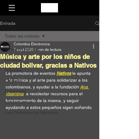
Entrada
Todas las noticias
Colombia Electronica
Todas las noticias
7 sept 2020
1 min de lectura
Música y arte por los niños de
Noticias
ciudad bolivar, gracias a Nativos
Artículos
La promotora de eventos 
Nativos
le apunta 
a la música y al arte para solidarizar a los 
Crónicas
colombianos, y ayudar a la f
undación 
Ana 
Entrevistas
Valentina
  a recolectar recursos para el 
funcionamiento de la misma, y seguir 
Lanzamientos
ayudando a estos pequeños sigan soñando. 
Live Performance Sessions