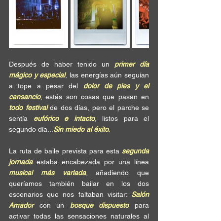
Después de haber tenido un 
primer día 
mágico y especial
, las energías aún seguían 
a tope a pesar del 
dolor de pies y el 
cansancio
; estás son cosas que pasan en 
todo festival
 de dos días, pero el parche se 
sentía 
eufórico e intacto
, listos para el 
segundo día...
Sin miedo al éxito.
La ruta de baile prevista para esta 
segunda 
jornada
 estaba encabezada por una línea 
musical más variada
, añadiendo que 
queríamos también bailar en los dos 
escenarios que nos faltaban visitar: 
Salón 
Amador
 con un 
bosque dispuesto
 para 
activar todas las sensaciones naturales al 