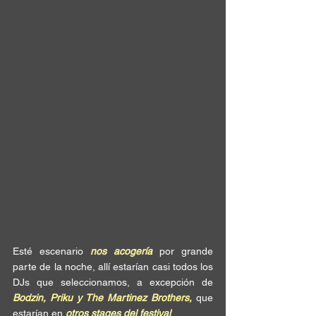
Esté escenario 
nos acogería
 por grande 
parte de la noche, allí estarían casi todos los 
DJs que seleccionamos, a excepción de 
Bodzin, Priku y The Martinez Brothers,
 que 
estarían en 
otros stages del festival