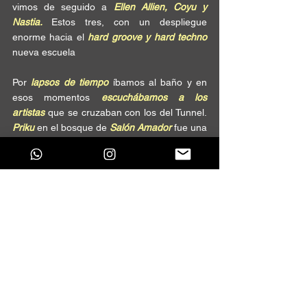
vimos de seguido a 
Ellen Allien, Coyu y 
Nastia. 
Estos tres, con un despliegue 
enorme hacia el 
hard groove y hard techno
nueva escuela
Por 
lapsos de tiempo
 íbamos al baño y en 
esos momentos 
escuchábamos a los 
artistas
 que se cruzaban con los del Tunnel. 
Priku
 en el bosque de 
Salón Amador
 fue una 
experiencia que hay que vivir y escuchar 
una vez en la vida, 
Bodzin
 nos sorprendió 
con su 
Live act
 estallando los bajos del 
STLTH y Mochakk, 
puso a bailar a todos en 
Vortex
 con un 
Tech House 
 bien 
carnavalero, 
tal como se le ven en redes sociales.  