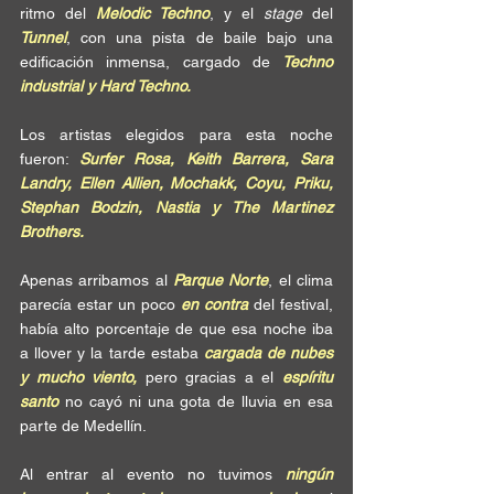
ritmo del 
Melodic Techno
, y el 
stage
 del 
Tunnel
, con una pista de baile bajo una 
edificación inmensa, cargado de 
Techno 
industrial y Hard Techno.
Los artistas elegidos para esta noche 
fueron: 
Surfer Rosa, Keith Barrera, Sara 
Landry, Ellen Allien, Mochakk, Coyu, Priku, 
Stephan Bodzin, Nastia y The Martinez 
Brothers.
Apenas arribamos al 
Parque Norte
, el clima 
parecía estar un poco 
en contra
 del festival, 
había alto porcentaje de que esa noche iba 
a llover y la tarde estaba 
cargada de nubes 
y mucho viento,
 pero gracias a el 
espíritu 
santo
 no cayó ni una gota de lluvia en esa 
parte de Medellín. 
Al entrar al evento no tuvimos 
ningún 