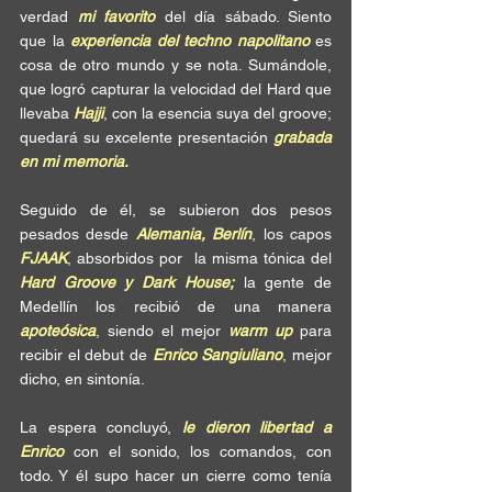
verdad 
mi favorito
 del día sábado. Siento 
que la 
experiencia del techno napolitano
 es 
cosa de otro mundo y se nota. Sumándole, 
que logró capturar la velocidad del Hard que 
llevaba 
Hajji
, con la esencia suya del groove; 
quedará su excelente presentación 
grabada 
en mi memoria.
Seguido de él, se subieron dos pesos 
pesados desde 
Alemania, Berlín
, los capos 
FJAAK
, absorbidos por  la misma tónica del 
Hard Groove y Dark House;
 la gente de 
Medellín los recibió de una manera
apoteósica
, siendo el mejor 
warm up
 para 
recibir el debut de 
Enrico Sangiuliano
, mejor 
dicho, en sintonía.
La espera concluyó, 
le dieron libertad a 
Enrico
 con el sonido, los comandos, con 
todo. Y él supo hacer un cierre como tenía 