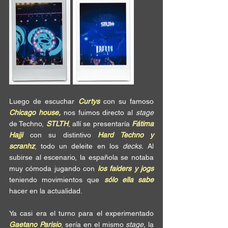
Luego de escuchar 
Curtys
 con su famoso 
Chicago house,
 nos fuimos directo al 
stage 
de Techno, 
STLTH
, allí se presentaría 
Fátima 
Hajji
 con su distintivo 
Hard Techno y 
scranhz
, todo un deleite en los 
decks.
 Al 
subirse al escenario, la española se notaba 
muy cómoda jugando con 
los faiders y jogs
teniendo movimientos que 
sólo ella sabe
hacer en la actualidad.
Ya casi era el turno para el experimentado 
Gaetano Parisio
, sería en el mismo 
stage,
 la 