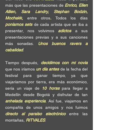
más que las presentaciones de 
Enrico, Ellen 
Allien, Sara Landry, Stephan Bodzin, 
Mochakk, 
entre otros
.
 Todos los días 
poníamos sets
 de cada artista que se iba a 
presentar, nos volvimos 
adictos
 a sus 
presentaciones previas y a sus canciones 
más sonadas. 
Unos buenos ravers a 
cabalidad
.
Tiempo después, 
decidimos con mi novia
que nos iríamos 
un día antes
 de la fecha del 
festival para ganar tiempo, ya que 
viajaríamos por tierra, era más económico, 
sería un viaje de 
10 horas
 para llegar a 
Medellín desde Bogotá y disfrutar de tan 
anhelada experiencia
. Así fue, viajamos en 
compañía de unos amigos y nos fuimos 
directo al paraíso electrónico
 entre las 
montañas, 
RITVALES
.