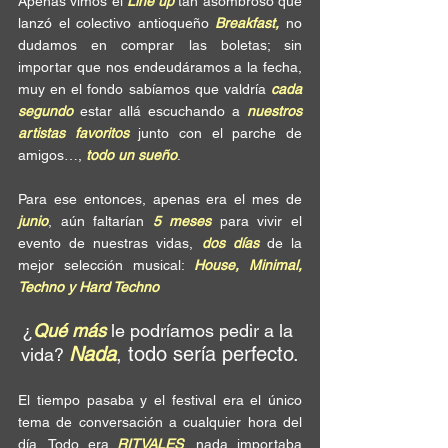
Apenas vimos el 
Line up
 tan asombroso que 
lanzó el colectivo antioqueño 
Breakfast,
 no 
dudamos en comprar las boletas; sin 
importar que nos endeudáramos a la fecha, 
muy en el fondo sabíamos que valdría 
cada 
segundo
 estar allá escuchando a 
nuestros 
artistas favoritos
 junto con el parche de 
amigos…,
 todo un sueño
.
Para ese entonces, apenas era el mes de
junio
, aún faltarían 
5 meses
 para vivir el 
evento de nuestras vidas, 
dos días
 de la 
mejor selección musical: 
House, Minimal, 
Techno y Hard Techno
¿
Qué más
 le podríamos pedir a la 
Nada
, todo sería perfecto.
vida? 
El tiempo pasaba y el festival era el único 
tema de conversación a cualquier hora del 
día. Todo era 
RITVALES
, nada importaba 