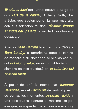
El talento local
 del Tunnel estuvo a cargo de 
dos 
DJs de la capital
, Surfer y Keith, dos 
artistas que suelen poner la vara muy alta 
con sus selección musical, 
siempre tirando 
al industrial y Hard, 
la verdad resaltaron y 
destacaron.
Apenas 
Keith Barrera
 le entregó los 
decks
 a 
Sara Landry,
 la americana tomó el control 
de manera sutil, domando al público con su 
set 
drástico y veloz
, un industrial techno que 
siempre se nos quedará en 
la retentiva del 
corazón raver
.
A partir de ahí, la noche fue 
tomando 
velocidad
, era el 
último día
 de festival y esto 
se sentía, los momentos 
pasaban rápido
 y 
uno solo quería disfrutar al máximo, es por 
eso que, nos quedamos en ese escenario y 