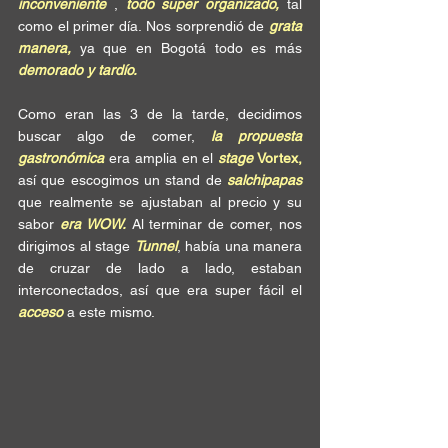
inconveniente
 , 
todo super organizado,
 tal 
como el primer día. Nos sorprendió de 
grata 
manera,
 ya que en Bogotá todo es más 
demorado y tardío.
Como eran las 3 de la tarde, decidimos 
buscar algo de comer, 
la propuesta 
gastronómica
 era amplia en el 
stage
 Vortex,
así que escogimos un stand de 
salchipapas
que realmente se ajustaban al precio y su 
sabor 
era WOW.
 Al terminar de comer, nos 
dirigimos al stage 
Tunnel
, había una manera 
de cruzar de lado a lado, estaban 
interconectados, así que era super fácil el 
acceso
 a este mismo.