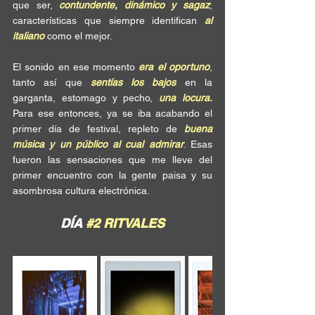
que ser, 
contundente, dinámico y sagaz
; 
características que siempre identifican 
al 
italiano
 como el mejor. 
El sonido en ese momento 
era el oportuno
, 
tanto así que 
sentías los bajos
 en la 
garganta, estomago y pecho, 
una locura.
Para ese entonces, ya se iba acabando el 
primer día de festival, repleto de 
buena 
música y un público al cual admirar
. Esas 
fueron las sensaciones que me lleve del 
primer encuentro con la gente paisa y su 
asombrosa cultura electrónica.
DÍA 
#2
 RITVALES