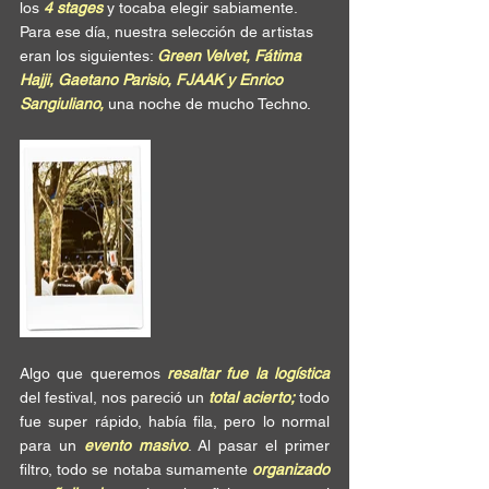
los
 4 stages
 y tocaba elegir sabiamente.  
Para ese día, nuestra selección de artistas 
eran los siguientes: 
Green Velvet, Fátima 
Hajji, Gaetano Parisio, FJAAK y Enrico 
Sangiuliano,
 una noche de mucho Techno.
Algo que queremos
 resaltar fue la logística
del festival, nos pareció un 
total acierto;
 todo 
fue super rápido, había fila, pero lo normal 
para un 
evento masivo
. Al pasar el primer 
filtro, todo se notaba sumamente 
organizado 