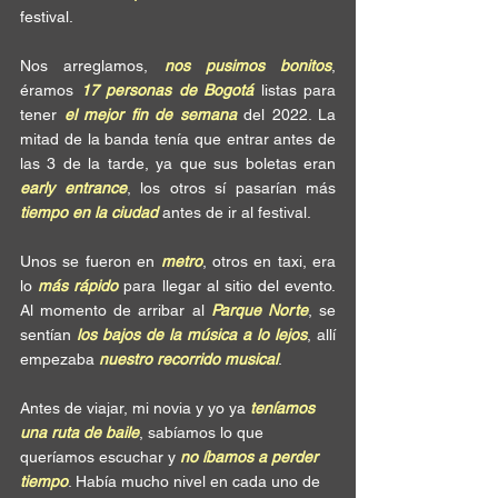
festival.
Nos arreglamos, 
nos pusimos bonitos
, 
éramos 
17 personas de Bogotá
 listas para 
tener 
el mejor fin de semana
 del 2022. La 
mitad de la banda tenía que entrar antes de 
las 3 de la tarde, ya que sus boletas eran 
early entrance
, los otros sí pasarían más 
tiempo en la ciudad
 antes de ir al festival. 
Unos se fueron en 
metro
, otros en taxi, era 
lo 
más rápido
 para llegar al sitio del evento. 
Al momento de arribar al 
Parque Norte
, se 
sentían 
los bajos de la música a lo lejos
, allí 
empezaba 
nuestro recorrido musical
.
Antes de viajar, mi novia y yo ya 
teníamos 
una ruta de baile
, sabíamos lo que 
queríamos escuchar y 
no íbamos a perder 
tiempo
. Había mucho nivel en cada uno de 