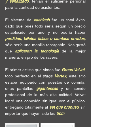
y señalizado
, tenían el suficiente personal 
para la cantidad de asistentes. 
El sistema de 
cashlesh
 fue un total éxito, 
dado que pues todo sería según un precio 
establecido por uno y no podría haber 
perdidas, billetes falsos o cambios errados, 
sólo sería una manilla recargable
. Nos gustó 
que 
aplicaran la tecnología
 de la mejor 
manera, en pro de los ravers.
El primer artista que vimos fue 
Green Velvet
, 
tocó perfecto en el 
stage 
Vortex, 
este sitio 
estaba
equipado con puestos de comida, 
unas pantallas 
gigantescas
 y un sonido 
profesional de la más alta calidad.
 Velvet 
logró una conexión sin igual con el público, 
entregado totalmente al 
set que propuso,
 sin 
importar que hayan sido las 
5pm
. 