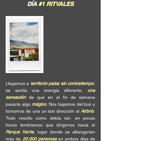
DÍA 
#1
 RITVALES
Llegamos a 
territorio paisa sin contratiempo
, 
se sentía una energía diferente, 
una 
sensación
 de que en el fin de semana 
pasaría algo 
mágico
. Nos bajamos del bus y 
tomamos de una un taxi dirección al 
Airbnb
. 
Todo resulto como debía ser, en pocas 
horas tendríamos que dirigirnos hacia el 
Parque Norte
, lugar donde se albergarían 
más de 
20.000 personas
 en ambos días de 