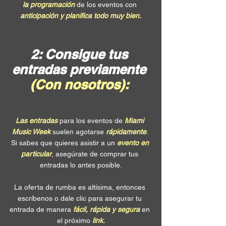
la programación
 de los eventos con 
anticipación y planifica todo muy bien.
2: Consigue tus 
entradas previamente 
(Con nosotros):
Las entradas
 para los eventos de 
Miami 
Music Week
 suelen agotarse 
rápidamente
. 
Si sabes que quieres asistir a un 
evento en 
particular
, asegúrate de comprar tus 
entradas lo antes posible.
La oferta de rumba es altísima, entonces 
escríbenos o dale clic para asegurar tu 
entrada de manera
 fácil, rápida y segura 
en 
el próximo
 link.