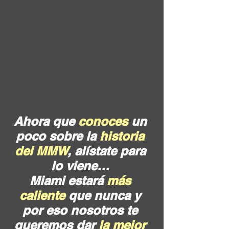
Ahora que 
conoces 
un 
poco sobre la 
historia 
del MMW
, alístate para 
lo viene… 
Miami estará 
más 
caliente
 que nunca y 
por eso nosotros te 
queremos dar 
la mejor 