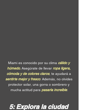
Miami es conocido por su clima 
cálido y 
húmedo.
 Asegúrate de llevar 
ropa ligera, 
cómoda y de colores claros
, te ayudará a 
sentirte mejor y fresco
. Además, no olvides 
protector solar, una gorra o sombrero y 
mucha actitud para 
pasarla increíble
.
5: Explora la ciudad 