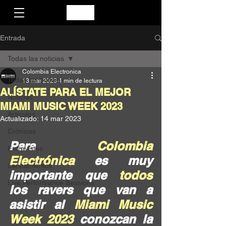
Entrada
Todas las noticias
Colombia Electronica
Todas las noticias
13 mar 2023
4 min de lectura
ALÍSTATE PARA EL MEJOR
Noticias
MIAMI MUSIC WEEK 2023
Artículos
Actualizado:
14 mar 2023
Crónicas
Para 
Colombia 
Entrevistas
Electrónica
 es muy 
Lanzamientos
importante que 
todos
Live Performance Sessions
los ravers que van a 
asistir al 
Miami Music 
Week 2023
 conozcan la 