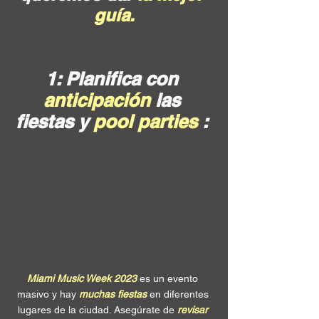
guía.
1: Planifica con 
anticipación 
las 
fiestas y 
pool parties
 : 
Miami Music Week 2023
 es un evento 
masivo y hay 
muchas fiestas
 en diferentes 
lugares de la ciudad. Asegúrate de 
revisar 