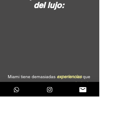
del lujo: 
Miami tiene demasiadas
 experiencias
 que 
ofrecerte, recordemos que su 
principal 
atractivo
 es el 
turismo, 
además de los 
eventos y 
pool parties
de Miami Music 
Week. Tómate un tiempo para explorar la 
ciudad, ir a la playa, 
probar la comida local 
y disfrutar de todo lo que el sur de Florida 
tiene para 
ofrecerte.