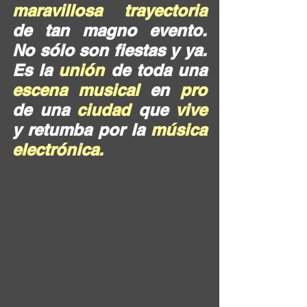
maravillosa trayectoria 
de tan magno evento. 
No sólo son fiestas y ya. 
Es la 
unión
 de toda una 
escena musical 
en 
pro
de una 
ciudad 
que 
vive 
y retumba por la 
música 
electrónica.