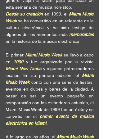
género viajan a Miami para participar en 
esta semana de música non-stop. 
Desde su creación 
en 1999, el 
Miami Music 
Week
 se ha convertido en un referente de la 
cultura electrónica y ha sido testigo de 
algunos de los momentos más 
memorables
en la historia de la música electrónica.
El primer 
Miami Music Week
 se llevó a cabo 
en 
1999
 y fue organizado por la revista 
Miami New Times
 y algunos patrocinadores 
locales. En su primera edición, el 
Miami 
Music Week
 contó con una serie de fiestas, 
eventos en clubes y bares de la ciudad. A 
pesar de ser un evento pequeño en 
comparación con los estándares actuales, el 
Miami Music Week de 1999 fue un éxito y se 
convirtió en el 
primer evento de música 
electrónica en Miami.
A lo largo de los años, el 
Miami Music Week 