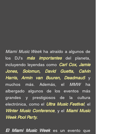
Miami Music Week
 ha atraído a algunos de 
los DJ's 
más importantes
 del planeta, 
incluyendo leyendas como 
Carl Cox, Jamie 
Jones, Solomun, David Guetta, Calvin 
Harris, Armin van Buuren, Deadmau5
 y 
muchos más. Además, el 
MMW 
ha 
albergado algunos de los eventos más 
grandes y prestigiosos de la cultura 
electrónica, como el 
Ultra Music Festival
, el 
Winter Music Conference
, y el 
Miami Music 
Week Pool Party.
El Miami Music Week
 es un evento que 