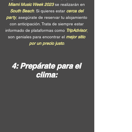
Miami Music Week 2023
 se realizarán en 
South Beach
. Si quieres estar 
cerca del 
party
, asegúrate de reservar tu alojamiento 
con anticipación. Trata de siempre estar 
informado de plataformas como 
TripAdvisor
,
son geniales para encontrar el 
mejor sitio 
por un precio justo
.
4: Prepárate para el 
clima: 