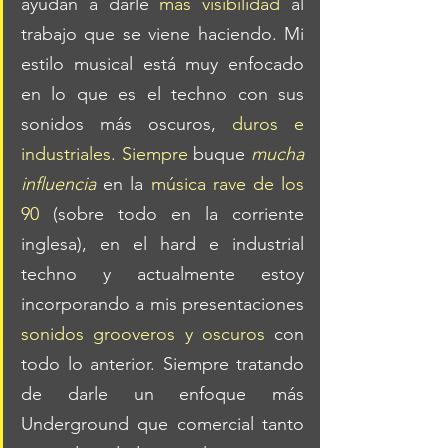
ayudan a darle 
más visibilidad
 al 
trabajo que se viene haciendo. Mi 
estilo musical está muy enfocado 
en lo que es el techno con sus 
sonidos más oscuros, 
duros e 
industriales
. 
Siempre
 buque 
mucha 
influencia
 en la 
música rave de los 
90
 (sobre todo en la corriente 
inglesa), en el hard e industrial 
techno y actualmente estoy 
incorporando a mis presentaciones 
sonidos grooveros y oscuros
 con 
todo lo anterior. Siempre tratando 
de darle un enfoque más 
Underground que comercial tanto 