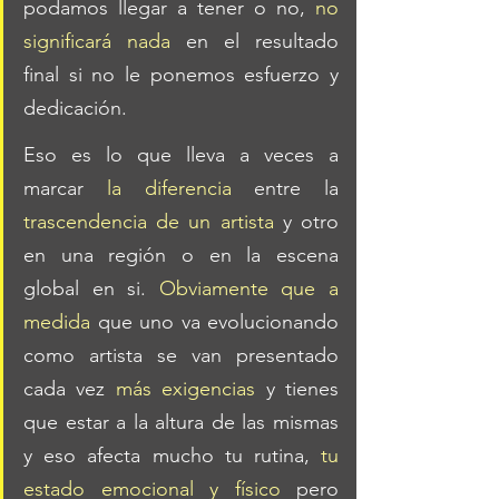
podamos llegar a tener o no, 
no 
significará nada
 en el resultado 
final si no le ponemos esfuerzo y 
dedicación. 
Eso es lo que lleva a veces a 
marcar 
la diferencia
 entre la 
trascendencia de un artista
 y otro 
en una región o en la escena 
global en si.
 Obviamente que a 
medida
 que uno va evolucionando 
como artista se van presentado 
cada vez 
más exigencias
 y tienes 
que estar a la altura de las mismas 
y eso afecta mucho tu rutina, 
tu 
estado emocional y físico
 pero 