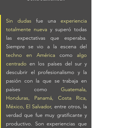
Sin dudas 
fue una 
experiencia 
totalmente nueva
 y superó todas 
las expectativas que esperaba. 
Siempre se vio a la escena del
techno en América
 como 
algo 
centrado 
en los países del sur y 
descubrir el profesionalismo y la 
pasión con la que se trabaja en 
países como 
Guatemala, 
Honduras, Panamá, Costa Rica, 
México, El Salvador
, entre otros, la 
verdad que fue muy gratificante y 
productivo. Son experiencias que 