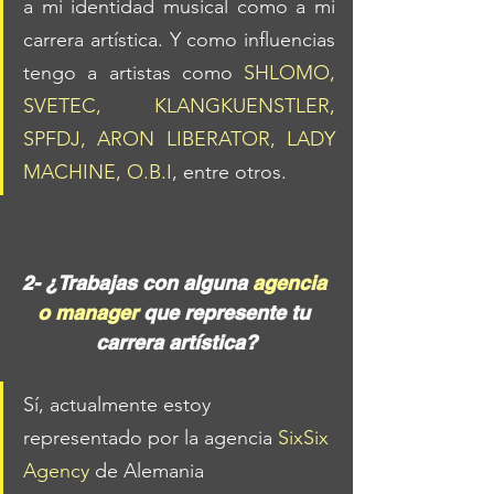
a mi identidad musical como a mi 
carrera artística. Y como influencias 
tengo a artistas como 
SHLOMO, 
SVETEC, KLANGKUENSTLER, 
SPFDJ, ARON LIBERATOR, LADY 
MACHINE, O.B.I
, entre otros.
2- ¿Trabajas con alguna 
agencia 
o manager
 que represente tu 
carrera artística?
Sí, actualmente estoy 
representado por la agencia 
SixSix 
Agency
 de Alemania 