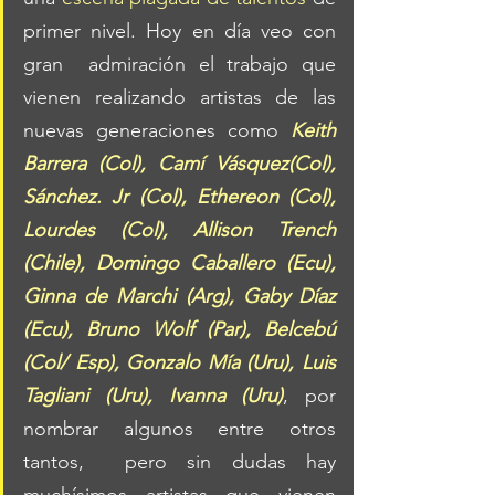
primer nivel. Hoy en día veo con 
gran  admiración el trabajo que 
vienen realizando artistas de las 
nuevas generaciones como 
Keith 
Barrera (Col), Camí Vásquez(Col), 
Sánchez. Jr (Col), Ethereon (Col), 
Lourdes (Col), Allison Trench 
(Chile), Domingo Caballero (Ecu), 
Ginna de Marchi (Arg), Gaby Díaz 
(Ecu), Bruno Wolf (Par), Belcebú 
(Col/ Esp), Gonzalo Mía (Uru), Luis 
Tagliani (Uru), Ivanna (Uru)
, por 
nombrar algunos entre otros 
tantos,  pero sin dudas hay 