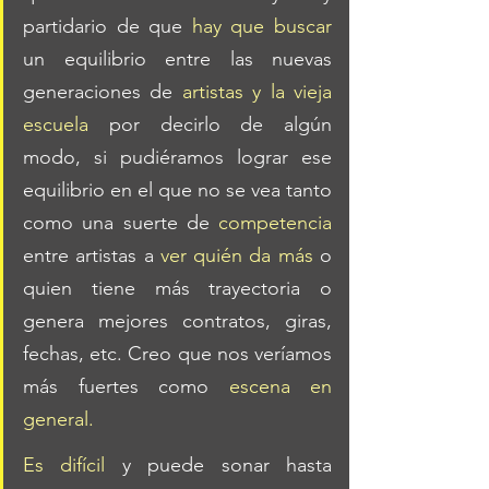
partidario de que 
hay que buscar 
un equilibrio entre las nuevas 
generaciones de 
artistas y la vieja 
escuela
 por decirlo de algún 
modo, si pudiéramos lograr ese 
equilibrio en el que no se vea tanto 
como una suerte de 
competencia
entre artistas a 
ver quién da más
 o 
quien tiene más trayectoria o 
genera mejores contratos, giras, 
fechas, etc. Creo que nos veríamos 
más fuertes como 
escena en 
general. 
Es difícil
 y puede sonar hasta 