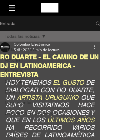
Entrada
Todas las noticias
Colombia Electronica
Todas las noticias
5 dic 2022
8 min de lectura
RO DUARTE - EL CAMINO DE UN
Noticias
DJ EN LATINOAMERICA -
Artículos
ENTREVISTA
Crónicas
HOY TENEMOS 
EL GUSTO
 DE 
DIALOGAR CON RO DUARTE, 
Entrevistas
UN 
ARTISTA URUGUAYO
 QUE 
Lanzamientos
SUPO VISITARNOS HACE 
POCO EN DOS OCASIONES Y 
Live Performance Sessions
QUE EN LOS 
ÚLTIMOS AÑOS
HA RECORRIDO VARIOS 
PAÍSES DE LATINOAMÉRICA 