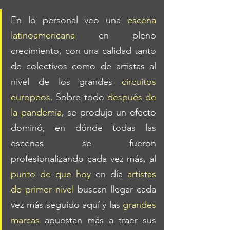
En lo personal veo una 
escena 
latinoamericana
 en pleno 
crecimiento, con una calidad tanto 
de colectivos como de artistas al 
nivel de los grandes 
circuitos 
europeos
. Sobre todo 
después de 
la pandemia
, se produjo un efecto 
dominó, en dónde todas las 
escenas se fueron 
profesionalizando cada vez más, al 
punto de que hoy
 en día 
artistas 
de primer nivel
 buscan llegar cada 
vez más seguido aquí y las 
grandes 
marcas
 apuestan más a traer sus 