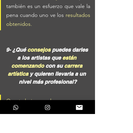
también es un esfuerzo que vale la 
pena cuando uno ve los 
resultados 
obtenidos. 
9- ¿Qué 
consejos 
puedes darles 
a los artistas que 
están 
comenzando
 con su 
carrera 
artística
 y quieren llevarla a un 
nivel más profesional?
Que trabajen mucho
 y nunca vean 
ninguna meta como techo. No hay 
nada que no se pueda lograr si 
uno se lo propone y que 
siempre 