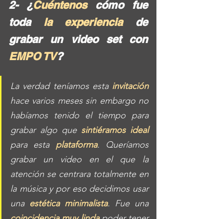
2- ¿
Cuéntenos 
cómo fue 
toda
 la experiencia
 de 
grabar un video set con 
EMPO TV
? 
La verdad teníamos esta 
invitación
hace varios meses sin embargo no 
habíamos tenido el tiempo para 
grabar algo que 
sintiéramos ideal
para esta 
plataforma
. Queríamos 
grabar un video en el que la 
atención se centrara totalmente en 
la música y por eso decidimos usar 
una 
estética minimalista
. Fue una 
coincidencia muy linda
 poder tener 