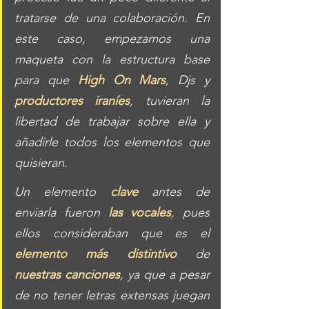
tratarse de una colaboración. En 
este caso, empezamos una 
maqueta con la estructura base 
para que 
High On Mars
, Djs y 
productores iraníes
, tuvieran la 
libertad de trabajar sobre ella y 
añadirle todos los elementos que 
quisieran. 
Un elemento 
clave
 antes de 
enviarla fueron 
las vocales
, pues 
ellos consideraban que es el 
elemento más distintivo
 de 
nuestras canciones
, ya que a pesar 
de no tener letras extensas juegan 