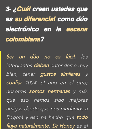
3- ¿
Cuál 
creen ustedes que 
es 
su diferencial 
como dúo 
electrónico en la 
escena 
colombiana
?
Ser un dúo no es fácil
,
 los 
integrantes 
deben
 entenderse muy 
bien, tener 
gustos similares
 y 
confiar
 100% el uno en el otro; 
nosotras 
somos hermanas
 y más 
que eso hemos sido mejores 
amigas desde que nos mudamos a 
Bogotá y eso ha hecho que 
todo 
fluya naturalmente
, 
Dr Honey
es el 