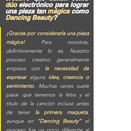
dúo
 electrónico para lograr 
una pieza tan 
mágica
 como 
Dancing Beauty
?
¡Gracias por considerarla una pieza 
mágica!
 Para nosotras, 
definitivamente lo es. Nuestro 
proceso creativo generalmente 
empieza con 
la necesidad de 
expresar
 alguna 
idea, creencia o 
sentimiento
. Muchas veces suele 
pasar que tenemos la letra y el 
título de la canción incluso antes 
de tener 
la primera maqueta
, 
aunque en 
“Dancing Beauty”
 el 
proceso fue un poco diferente al 