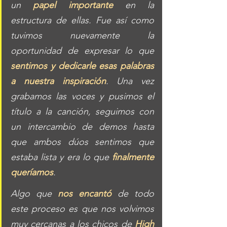
un 
papel importante
 en la 
estructura de ellas. Fue así como 
tuvimos nuevamente la 
oportunidad de expresar lo que 
sentimos y dedicarle esas palabras 
a nuestra inspiración
. Una vez 
grabamos las voces y pusimos el 
título a la canción, seguimos con 
un intercambio de demos hasta 
que ambos dúos sentimos que 
estaba lista y era lo que 
finalmente 
queríamos
. 
Algo que
nos encantó
 de todo 
este proceso es que nos volvimos 
muy cercanas a los chicos de 
High 