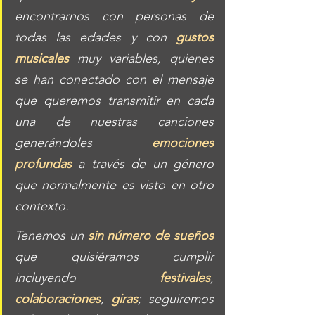
encontrarnos con personas de 
todas las edades y con 
gustos 
musicales
 muy variables, quienes 
se han conectado con el mensaje 
que queremos transmitir en cada 
una de nuestras canciones 
generándoles 
emociones 
profundas
 a través de un género 
que normalmente es visto en otro 
contexto.
Tenemos un 
sin número de sueños
que quisiéramos cumplir 
incluyendo 
festivales
, 
colaboraciones
, 
giras
; seguiremos 