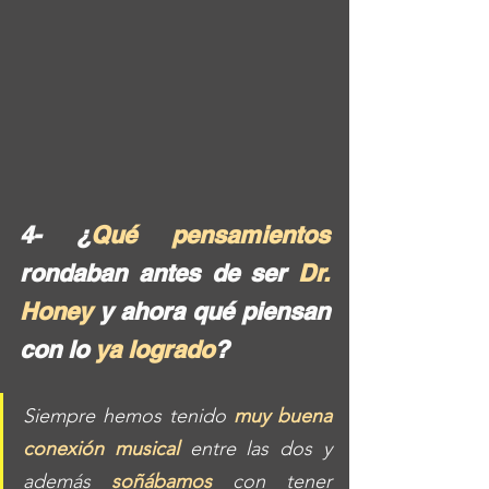
4- ¿
Qué pensamientos
rondaban antes de ser 
Dr. 
Honey 
y ahora qué piensan 
con lo 
ya logrado
?
Siempre hemos tenido 
muy buena 
conexión musical
 entre las dos y 
además 
soñábamos
 con tener 