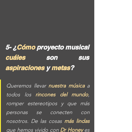
5- ¿
Cómo
 proyecto musical 
cuáles
 son sus 
aspiraciones
 y 
metas
?
Queremos llevar 
nuestra música
 a 
todos los 
rincones del mundo
, 
romper estereotipos y que más 
personas se conecten con 
nosotros. De las cosas 
más lindas
que hemos vivido con 
Dr Honey
 es 