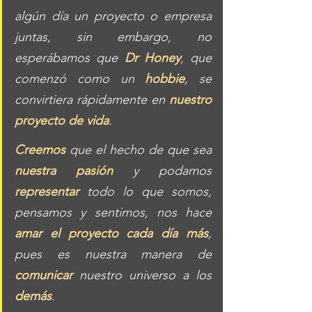
algún día un proyecto o empresa 
juntas, sin embargo, no 
esperábamos que 
Dr Honey
,
 que 
comenzó como un
 hobbie
, se 
convirtiera rápidamente en 
nuestro 
proyecto de vida
. 
Creemos
 que el hecho de que sea 
nuestra pasión
 y podamos 
representar
 todo lo que somos, 
pensamos y sentimos, nos hace 
amar el proyecto cada día más
, 
pues es nuestra manera de 
comunicar
 nuestro universo a los 
demás
.  