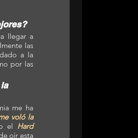
jores?
 llegar a 
lmente las 
dado a la 
mo por las 
la 
mia me ha 
me voló la 
o el 
Hard 
e oír esta 