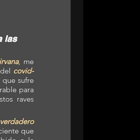
a las 
irvana
, me 
del 
covid- 
que sufre 
able para 
, llegar si quiera a asistir a uno de estos raves 
verdadero 
ciente que 