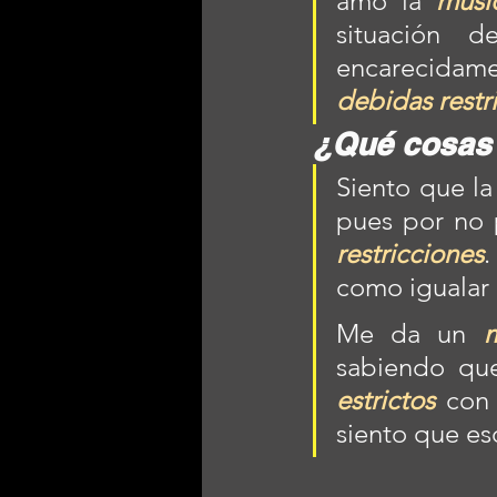
amo la 
músi
situación 
debidas restr
¿Qué cosas 
Siento que la
pues por no 
restricciones
.
como igualar 
Me da un 
m
sabiendo que
estrictos
 con 
siento que es