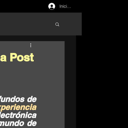
Iniciar sesión
na Post
undos de 
periencia
ctrónica 
colombiana, quédate aquí y entérate de un mundo de 