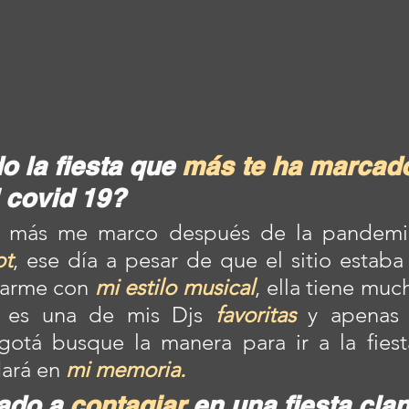
o la fiesta que 
más te ha marcad
 covid 19?
ue más me marco después de la pandemi
ot
, ese día a pesar de que el sitio estaba
rarme con 
mi estilo musical
, ella tiene muc
ly es una de mis Djs 
favoritas
 y apenas 
otá busque la manera para ir a la fiesta
ará en 
mi memoria.
ado a 
contagiar
 en una fiesta cla