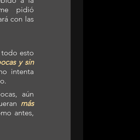
ido a la 
me pidió 
encarecidamente que usará mi tapabocas y que disfrutará con las 
 todo esto 
ocas y sin 
o intenta 
o.
ocas, aún 
ueran 
más 
mo antes, 