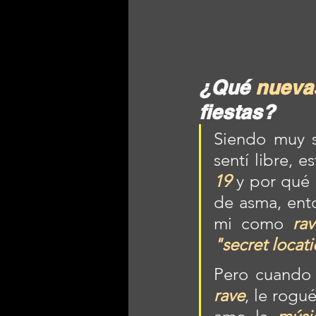
¿Qué 
nueva
fiestas? 
Siendo muy s
sentí libre, 
19
 y por qué
de asma, ent
mi como 
rav
"secret locat
Pero cuando
rave
, le rogu