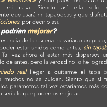
ca electrónica
 y que pues me cuido deb
de mi casa. Siendo así ella solo 
icciones
, por decirlo así.  
podrían 
mejorar
?
 esencia de la escena ha variado un poco,
poder estar unidos como antes, 
sin tapab
 Tal vez ahora al estar más dispersos un
lo de antes, pero la verdad no lo he lograd
iedo real
 llegar a quitarme el tapa b
 muchos no se cuidan. Siento que si f
los parámetros tal vez estaríamos más co
o sería lo que podemos mejorar.