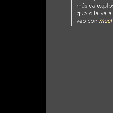
música explos
que ella va a
veo con 
mucha