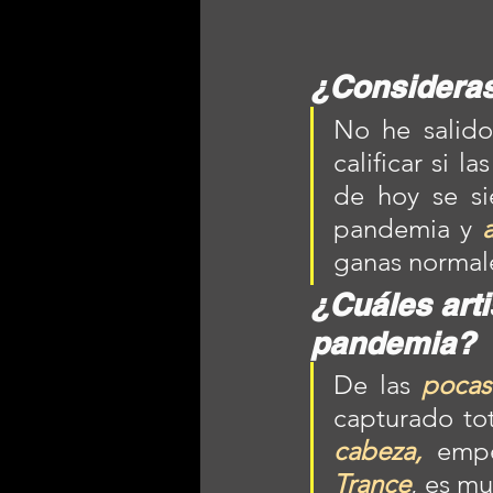
¿Consideras 
No he salido
calificar si l
de hoy se si
pandemia y 
a
ganas normal
¿Cuáles arti
pandemia? 
De las 
pocas 
capturado to
cabeza,
 empe
Trance
, es mu