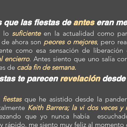
que las fiestas de 
antes
 eran me
 lo 
suficiente
 en la actualidad como para
as de ahora son 
peores o mejores
, pero rea
ente como esa sensación de liberación 
l encierro
. Antes siento que uno salía co
es de 
cada fin de semana.
stas te parecen 
revelación
 desde 
fiestas
 que he asistido desde la pande
talmente 
Keith Barrera; la vi dos veces y 
zando que yo nunca había  escuchad
y rápido, me siento muy feliz al momento d