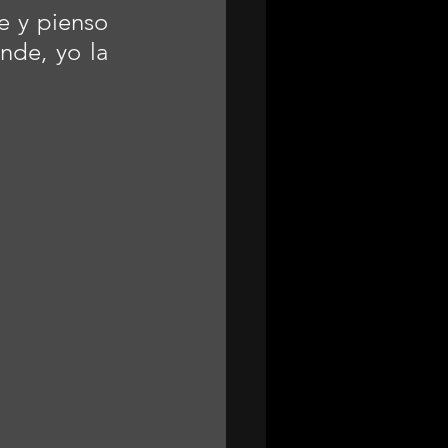
e y pienso 
de, yo la 