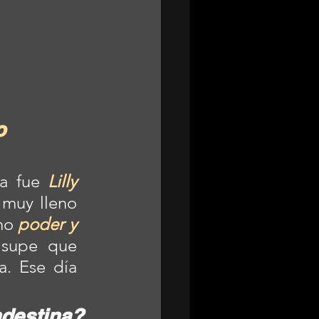
o
a fue 
Lilly 
 muy lleno 
ho 
poder y 
supe que 
. Ese día 
ndestina?