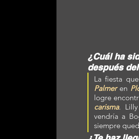
¿Cuál ha sid
después del
La fiesta q
Palmer
 en 
Pl
logre encont
carisma
. Lil
vendría a Bog
siempre qued
¿Te haz lleg