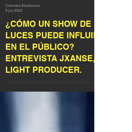
Colombia Electronica
9 jun 2023
¿CÓMO UN SHOW DE
LUCES PUEDE INFLUIR
EN EL PÚBLICO?
ENTREVISTA JXANSE,
LIGHT PRODUCER.