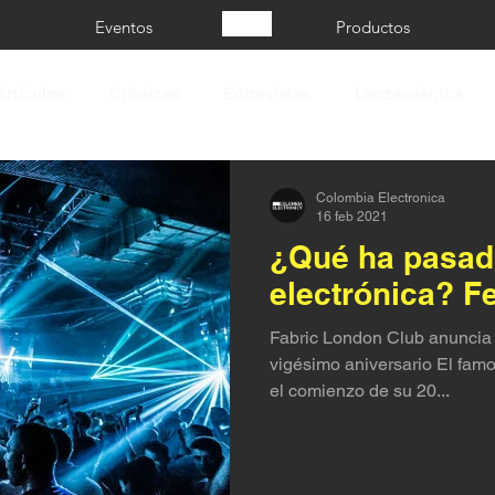
Eventos
Productos
Artículos
Crónicas
Entrevistas
Lanzamientos
Colombia Electronica
16 feb 2021
¿Qué ha pasad
electrónica? F
Fabric London Club anuncia
vigésimo aniversario El fam
el comienzo de su 20...