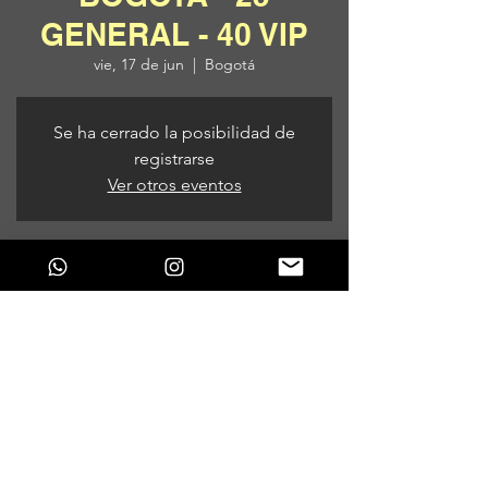
GENERAL - 40 VIP
vie, 17 de jun
  |  
Bogotá
Se ha cerrado la posibilidad de
registrarse
Ver otros eventos
Horario y ubicación
17 de jun de 2022, 9:00 p. m.
Bogotá, Bogotá, Colombia
Compartir este evento