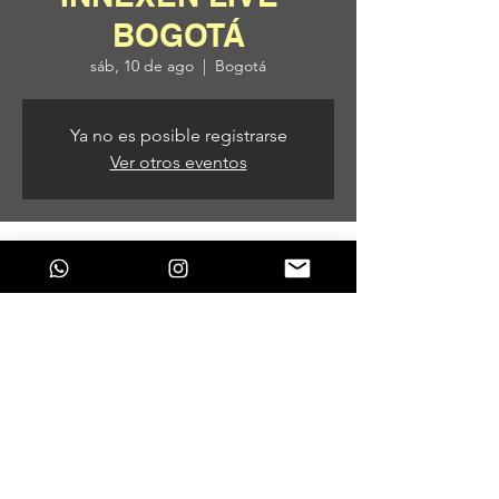
BOGOTÁ
sáb, 10 de ago
  |  
Bogotá
Ya no es posible registrarse
Ver otros eventos
Horario y ubicación
10 de ago de 2024, 9:00 p. m. – 11 de ago
de 2024, 5:00 a. m.
Bogotá, Bogotá, Colombia
Compartir este evento