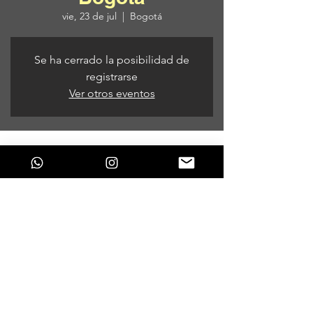
vie, 23 de jul
  |  
Bogotá
Se ha cerrado la posibilidad de
registrarse
Ver otros eventos
Horario y ubicación
23 de jul de 2021, 9:00 a. m. – 24 de jul de
2021, 6:00 a. m.
Bogotá, Bogotá, Colombia
Compartir este evento