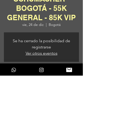
BOGOTÁ - 55K
GENERAL - 85K VIP
vie, 24 de dic
  |  
Bogotá
Se ha cerrado la posibilidad de
registrarse
Ver otros eventos
Horario y ubicación
24 de dic de 2021, 9:00 p. m.
Bogotá, Bogotá, Colombia