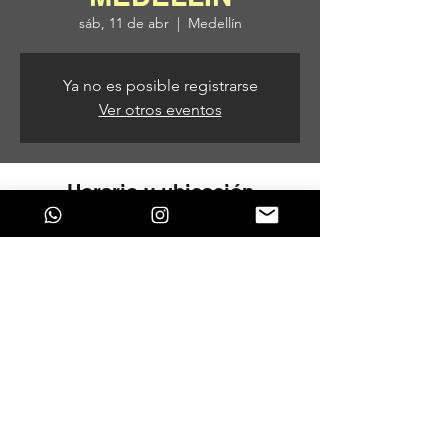
sáb, 11 de abr
  |  
Medellín
Ya no es posible registrarse
Ver otros eventos
Horario y ubicación
11 de abr de 2026, 7:00 p. m. – 12 de abr
de 2026, 3:00 a. m.
Medellín, Medellín, Antioquia, Colombia
Compartir este evento