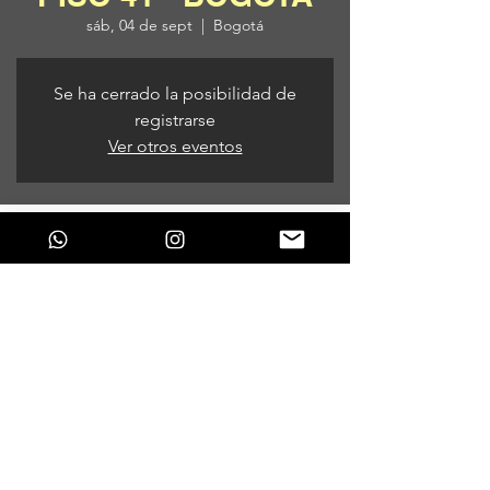
sáb, 04 de sept
  |  
Bogotá
Se ha cerrado la posibilidad de
registrarse
Ver otros eventos
Horario y ubicación
04 de sept de 2021, 7:00 p. m.
Bogotá, Bogotá, Colombia
Compartir este evento