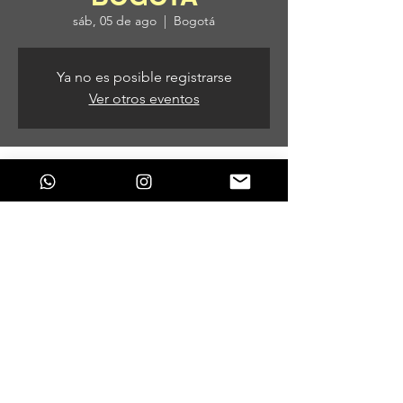
sáb, 05 de ago
  |  
Bogotá
Ya no es posible registrarse
Ver otros eventos
Horario y ubicación
05 de ago de 2023, 8:00 p. m.
Bogotá, Bogotá, Colombia
Compartir este evento