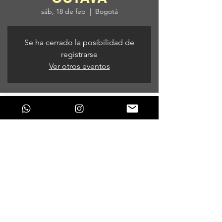
sáb, 18 de feb
  |  
Bogotá
Se ha cerrado la posibilidad de
registrarse
Ver otros eventos
Horario y ubicación
18 de feb de 2023, 9:00 p. m.
Bogotá, Bogotá, Colombia
Compartir este evento