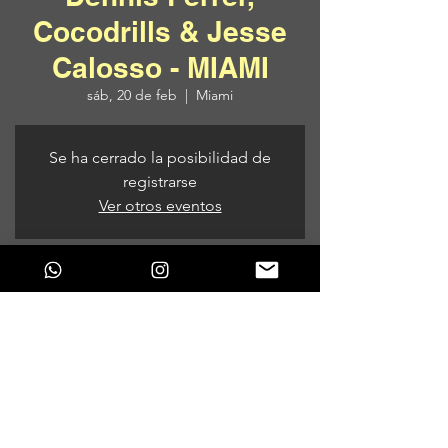
Cocodrills & Jesse
Calosso - MIAMI
sáb, 20 de feb
  |  
Miami
Se ha cerrado la posibilidad de
registrarse
Ver otros eventos
Horario y ubicación
20 de feb de 2021, 9:00 p. m.
Miami, Miami, Florida, EE. UU.