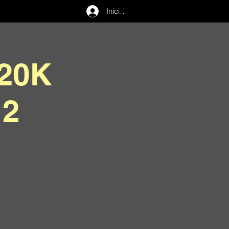
Iniciar sesión
20K
12