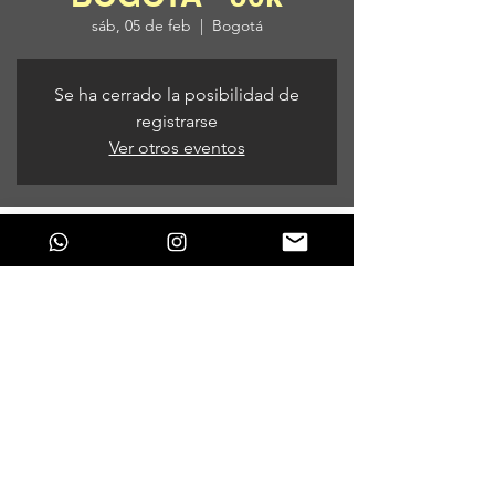
sáb, 05 de feb
  |  
Bogotá
Se ha cerrado la posibilidad de
registrarse
Ver otros eventos
Horario y ubicación
05 de feb de 2022, 9:00 p. m.
Bogotá, Bogotá, Colombia
Compartir este evento