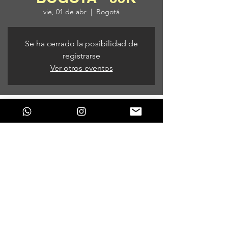
vie, 01 de abr
  |  
Bogotá
Se ha cerrado la posibilidad de
registrarse
Ver otros eventos
Horario y ubicación
01 de abr de 2022, 9:00 p. m.
Bogotá, Bogotá, Colombia
Compartir este evento