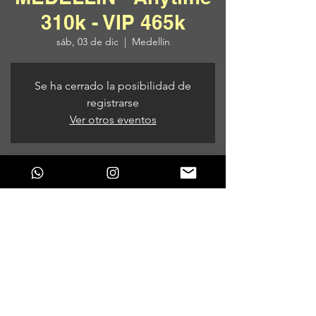
310k - VIP 465k
sáb, 03 de dic
  |  
Medellín
Se ha cerrado la posibilidad de
registrarse
Ver otros eventos
Horario y ubicación
03 de dic de 2022, 7:00 p. m.
Medellín, Medellín, Antioquia, Colombia
Compartir este evento