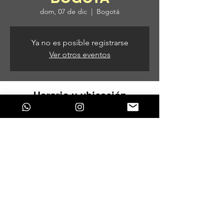
dom, 07 de dic
  |  
Bogotá
Ya no es posible registrarse
Ver otros eventos
Horario y ubicación
07 de dic de 2025, 7:00 p. m. – 08 de dic
de 2025, 5:00 a. m.
Bogotá, Bogotá, Colombia
Compartir este evento