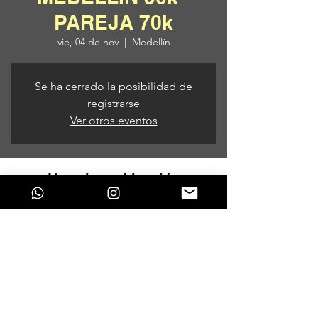
PAREJA 70k
vie, 04 de nov
  |  
Medellín
Se ha cerrado la posibilidad de
registrarse
Ver otros eventos
Horario y ubicación
04 de nov de 2022, 9:00 p. m. – 05 de nov
de 2022, 6:00 a. m.
Medellín, Medellín, Medellin, Antioquia,
Colombia