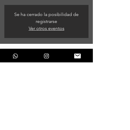
Se ha cerrado la posibilidad de
registrarse
Ver otros eventos
Horario y ubicación
17 de dic de 2022, 9:00 p. m.
Bogotá, Bogotá, Colombia
Compartir este evento