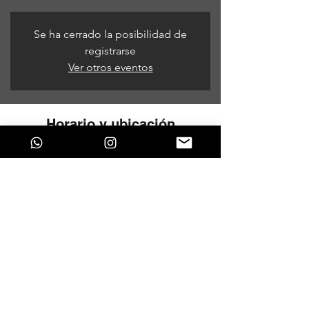
Se ha cerrado la posibilidad de
registrarse
Ver otros eventos
Horario y ubicación
25 de jun de 2021, 9:00 p. m. – 26 de jun
de 2021, 6:00 a. m.
Bogotá, Bogotá, Colombia
Compartir este evento