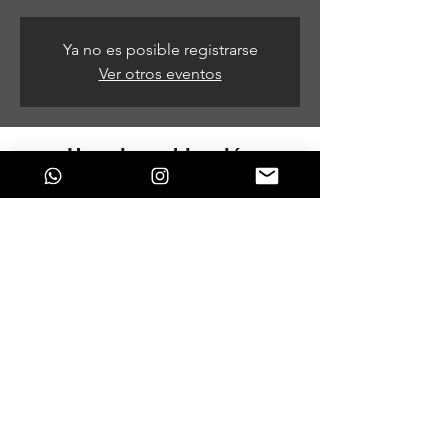
Ya no es posible registrarse
Ver otros eventos
Horario y ubicación
29 de jul de 2023, 7:00 p. m.
Bogotá, Bogotá, Colombia
Compartir este evento