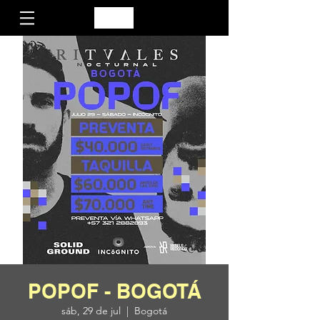
POPOF - BOGOTÁ
sáb, 29 de jul
  |  
Bogotá