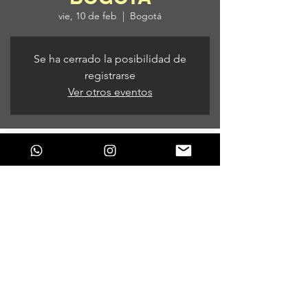
vie, 10 de feb
  |  
Bogotá
Se ha cerrado la posibilidad de
registrarse
Ver otros eventos
Horario y ubicación
10 de feb de 2023, 9:00 p. m.
Bogotá, Bogotá, Colombia
Compartir este evento