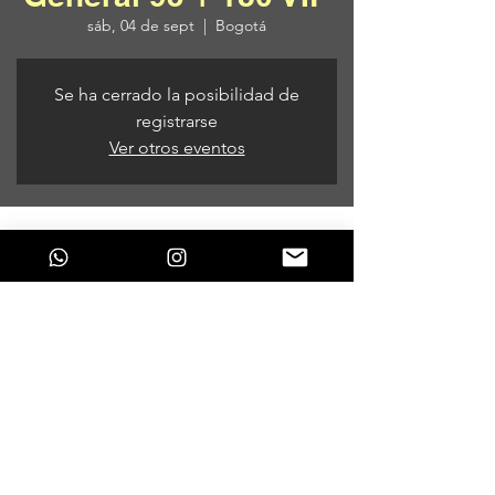
sáb, 04 de sept
  |  
Bogotá
Se ha cerrado la posibilidad de
registrarse
Ver otros eventos
Horario y ubicación
04 de sept de 2021, 7:00 p. m. COT – 05 de
sept de 2021, 3:00 a. m. COT
Bogotá, Bogotá, Colombia
Compartir este evento