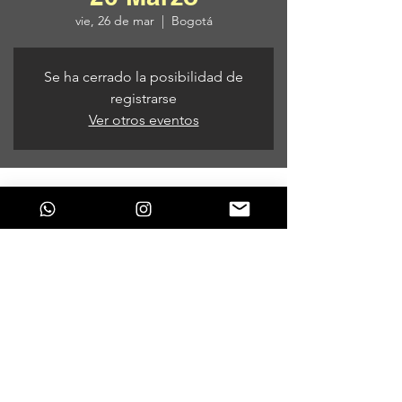
vie, 26 de mar
  |  
Bogotá
Se ha cerrado la posibilidad de
registrarse
Ver otros eventos
Horario y ubicación
26 de mar de 2021, 9:00 p. m. – 27 de mar
de 2021, 6:00 a. m.
Bogotá, Bogotá, Colombia
Compartir este evento