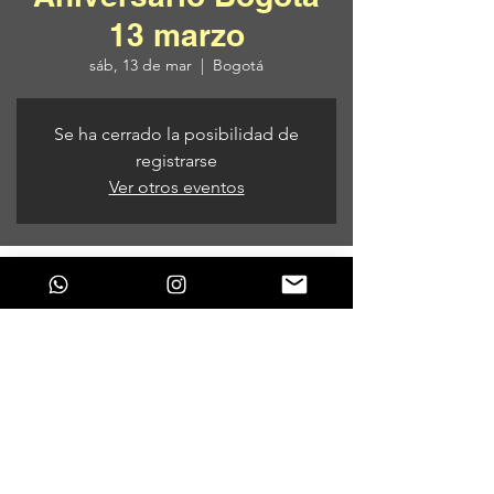
13 marzo
sáb, 13 de mar
  |  
Bogotá
Se ha cerrado la posibilidad de
registrarse
Ver otros eventos
Horario y ubicación
13 de mar de 2021, 9:00 p. m. – 14 de mar
de 2021, 6:00 a. m.
Bogotá, Bogotá, Colombia
Compartir este evento