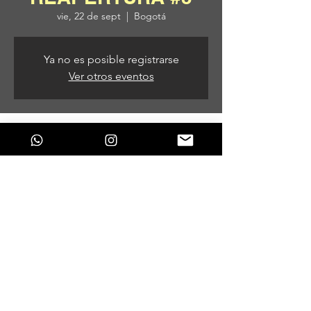
vie, 22 de sept
  |  
Bogotá
Ya no es posible registrarse
Ver otros eventos
Horario y ubicación
22 de sept de 2023, 7:00 p. m.
Bogotá, Bogotá, Colombia
Compartir este evento