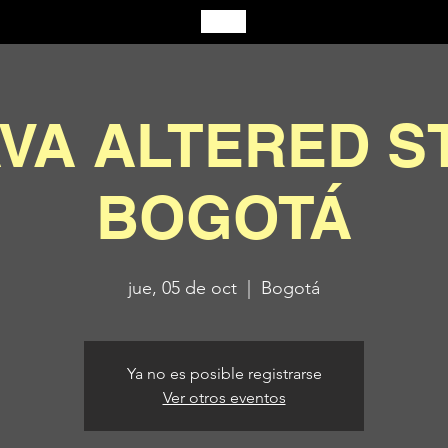
VA ALTERED ST
BOGOTÁ
jue, 05 de oct
  |  
Bogotá
Ya no es posible registrarse
Ver otros eventos