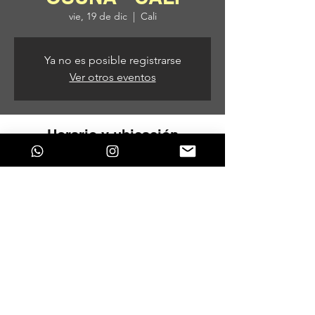
vie, 19 de dic
  |  
Cali
Ya no es posible registrarse
Ver otros eventos
Horario y ubicación
19 de dic de 2025, 7:00 p. m. – 20 de dic
de 2025, 5:00 a. m.
Cali, Cali, Valle del Cauca, Colombia
Compartir este evento