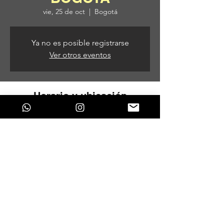
vie, 25 de oct
  |  
Bogotá
Ya no es posible registrarse
Ver otros eventos
Horario y ubicación
25 de oct de 2024, 7:00 p. m. – 26 de oct
de 2024, 5:00 a. m.
Bogotá, Bogotá, Colombia
Compartir este evento