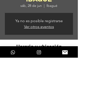
sáb, 28 de jun
  |  
Ibagué
Ya no es posible registrarse
Ver otros eventos
Horario y ubicación
28 de jun de 2025, 2:00 p. m. – 29 de jun
de 2025, 12:00 a. m.
Ibagué, Ibagué, Tolima, Colombia
Compartir este evento