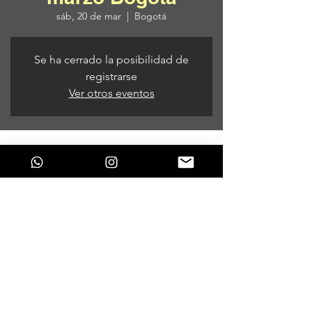
sáb, 20 de mar
  |  
Bogotá
Se ha cerrado la posibilidad de
registrarse
Ver otros eventos
Horario y ubicación
20 de mar de 2021, 9:00 p. m. – 21 de mar
de 2021, 6:00 a. m.
Bogotá, Bogotá, Colombia
Compartir este evento