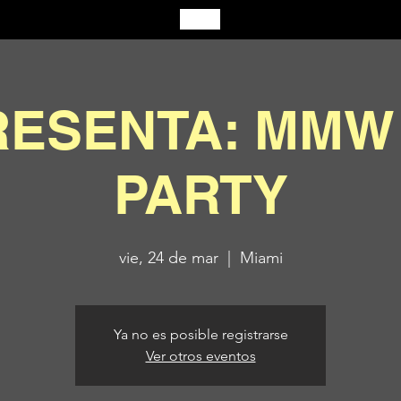
RESENTA: MMW
PARTY
vie, 24 de mar
  |  
Miami
Ya no es posible registrarse
Ver otros eventos