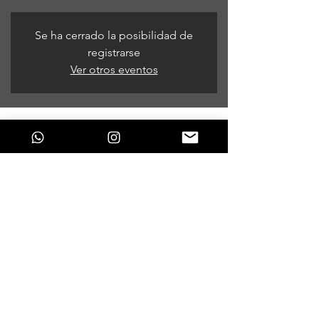
Se ha cerrado la posibilidad de
registrarse
Ver otros eventos
Horario y ubicación
03 de dic de 2021, 6:00 p. m.
Bogotá, Bogotá, Colombia
Compartir este evento