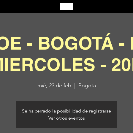
OE - BOGOTÁ - 
IERCOLES - 2
mié, 23 de feb
  |  
Bogotá
Se ha cerrado la posibilidad de registrarse
Ver otros eventos