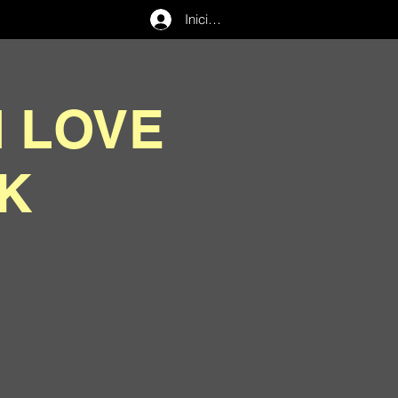
Iniciar sesión
I LOVE
0K