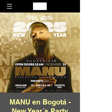
MANU en Bogotá -
New Year´s Party