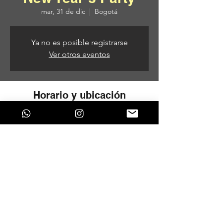
mar, 31 de dic
  |  
Bogotá
Ya no es posible registrarse
Ver otros eventos
Horario y ubicación
31 de dic de 2024, 9:00 p. m. – 01 de ene
de 2025, 5:00 a. m.
Bogotá, Cl. 83 #12a-36 piso 3, Bogotá,
Colombia
Compartir este evento