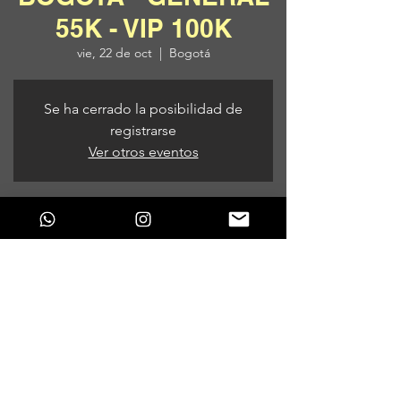
55K - VIP 100K
vie, 22 de oct
  |  
Bogotá
Se ha cerrado la posibilidad de
registrarse
Ver otros eventos
Horario y ubicación
22 de oct de 2021, 9:00 p. m.
Bogotá, Bogotá, Colombia
Compartir este evento