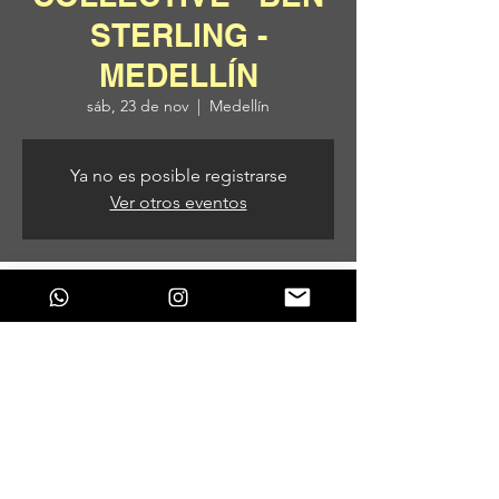
STERLING -
MEDELLÍN
sáb, 23 de nov
  |  
Medellín
Ya no es posible registrarse
Ver otros eventos
Horario y ubicación
23 de nov de 2024, 7:00 p. m. – 24 de nov
de 2024, 5:00 a. m.
Medellín, Medellín, Antioquia, Colombia